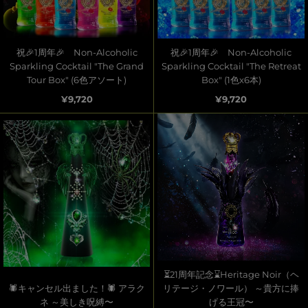
祝🎉1周年🎉 Non-Alcoholic
祝🎉1周年🎉 Non-Alcoholic
Sparkling Cocktail "The Grand
Sparkling Cocktail "The Retreat
Tour Box" (6色アソート)
Box" (1色x6本)
¥9,720
¥9,720
⏳21周年記念⌛Heritage Noir（ヘ
🕷キャンセル出ました！🕷 アラク
リテージ・ノワール） ～貴方に捧
ネ ～美しき呪縛〜
げる王冠〜