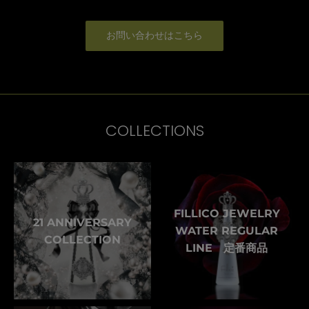
お問い合わせはこちら
COLLECTIONS
FILLICO JEWELRY
21 ANNIVERSARY
WATER REGULAR
COLLECTION
LINE 定番商品