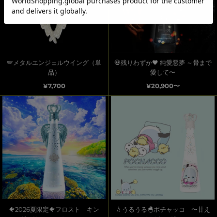
🪽メタルエンジェルウイング（単
💀残りわずか🖤 純愛悪夢 ～骨まで
品）
愛して〜
¥7,700
¥20,900〜
🐠2026夏限定🐠フロスト キン
💧うるうる🐣ポチャッコ 〜甘え