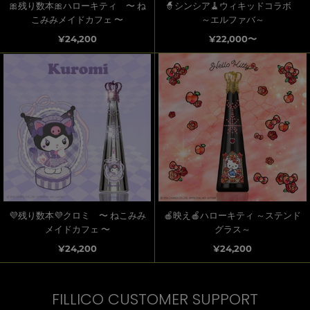
🎀残り数本🎀ハローキティ 〜 ね
🧙シンシア🧹ウィキッドコラボ
こみみメイドカフェ 〜
～エルファバ～
¥24,200
¥22,000〜
💜残り数本💜クロミ 〜 ねこみみ
🍎映え🍎ハローキティ ～ステンド
メイドカフェ 〜
グラス～
¥24,200
¥24,200
FILLICO CUSTOMER SUPPORT