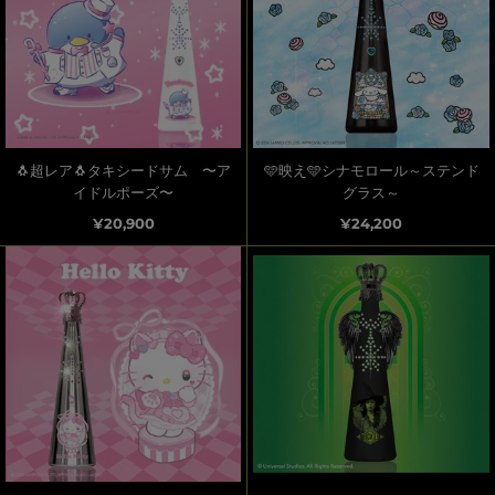
🐧超レア🐧タキシードサム 〜ア
🩵映え🩵シナモロール～ステンド
イドルポーズ〜
グラス～
¥20,900
¥24,200