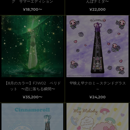
グ サマーエディション
んぼナミダ〜
¥18,700〜
¥22,000
【8月のカラー】FJW02 ペリド
💜映え💜クロミ～ステンドグラス
ット 〜恋に落ちる瞬間〜
～
¥35,200〜
¥24,200