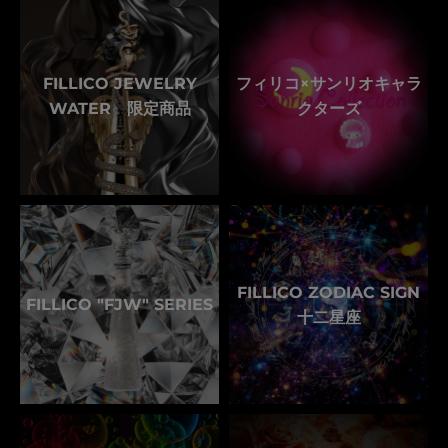
FILLICO JEWELRY
フィリコ×サンリオキャラ
WATER 限定商品
クターズ
FILLICO ZODIAC SIGN
FILLICO "FJW" SERIES
十二星座