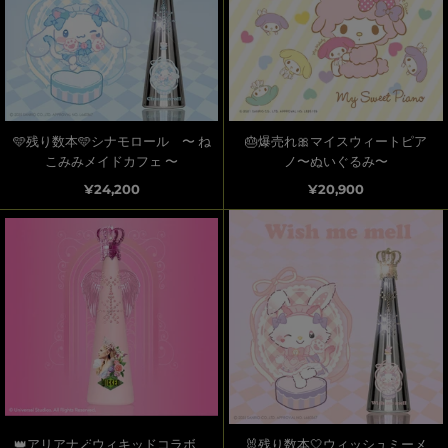
🩵残り数本🩵シナモロール 〜 ね
🎂爆売れ🎀マイスウィートピア
こみみメイドカフェ 〜
ノ〜ぬいぐるみ〜
¥24,200
¥20,900
👑アリアナ🪄ウィキッドコラボ
🐰残り数本🤍ウィッシュミーメ