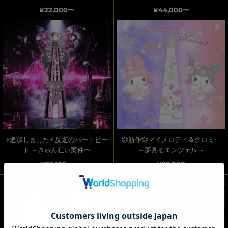
¥22,000〜
¥44,000〜
⚡追加しました⚡ 反逆のハートビー
💞新作💞マイメロディ＆クロミ
ト ～きゅん狂い案件〜
～夢見るエンジェル～
¥23,100〜
¥22,000